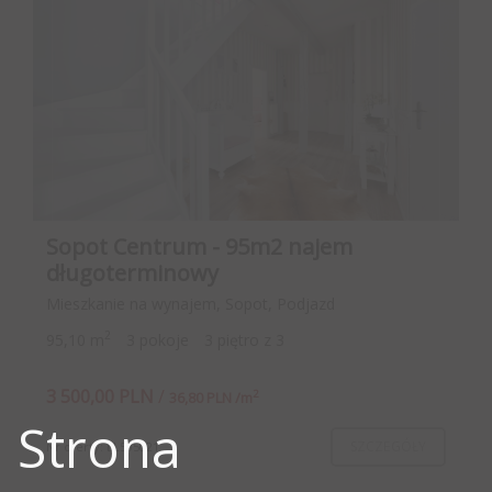
Sopot Centrum - 95m2 najem
długoterminowy
Mieszkanie na wynajem, Sopot, Podjazd
2
95,10 m
3 pokoje
3 piętro z 3
3 500,00 PLN
/
2
36,80 PLN /m
Strona
SZCZEGÓŁY
Nr oferty: EL505021