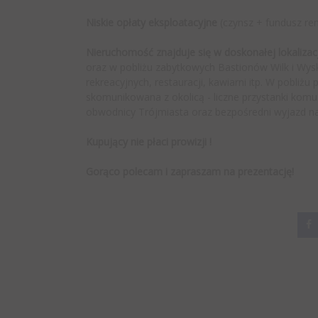
Niskie opłaty eksploatacyjne
(czynsz + fundusz r
Nieruchomość znajduje się w doskonałej lokalizacj
oraz w pobliżu zabytkowych Bastionów Wilk i Wys
rekreacyjnych, restauracji, kawiarni itp. W pobliż
skomunikowana z okolicą - liczne przystanki komu
obwodnicy Trójmiasta oraz bezpośredni wyjazd n
Kupujący nie płaci prowizji !
Gorąco polecam i zapraszam na prezentację!