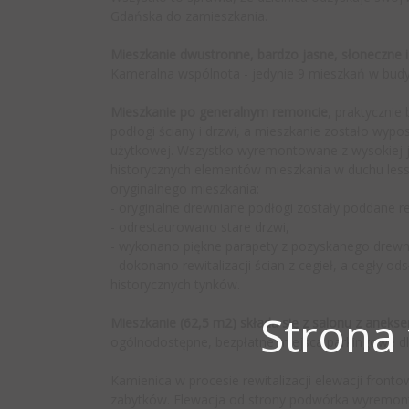
Gdańska do zamieszkania.
Mieszkanie dwustronne, bardzo jasne, słoneczne i
Kameralna wspólnota - jedynie 9 mieszkań w bud
Mieszkanie po generalnym remoncie
, praktycznie
podłogi ściany i drzwi, a mieszkanie zostało wyp
użytkowej. Wszystko wyremontowane z wysokiej j
historycznych elementów mieszkania w duchu less 
oryginalnego mieszkania:
- oryginalne drewniane podłogi zostały poddane
- odrestaurowano stare drzwi,
- wykonano piękne parapety z pozyskanego drewna 
- dokonano rewitalizacji ścian z cegieł, a cegły 
historycznych tynków.
Strona
Mieszkanie (62,5 m2) składa się z salonu z anekse
ogólnodostępne, bezpłatne miejsca parkingowe dla
Kamienica w procesie rewitalizacji elewacji front
zabytków. Elewacja od strony podwórka wyremont