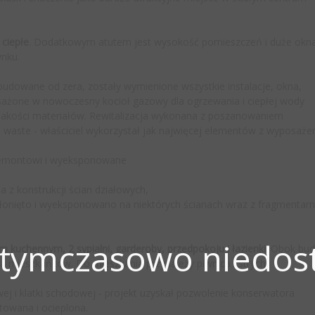
 ciepłe
. Dodatkowym atutem jest wysokość pomieszczeń i duże okna
ynku.
 budowane od zera, zostały wymienione wszystkie instalacje, okna,
osażone w nowoczesny kocioł gazowy dla ogrzewania i ciepłej wody
akości materiałów. Rewitalizacja wykonana z poszanowaniem
waste - właściciel wykorzystał jak najwięcej elementów z wyposaże
 remontowi i wyeksponowane
z konstrukcji ścian działowych,
odsłonięto i wyeksponowano na niektórych ścianach wraz z fragmentam
 tymczasowo niedost
m kuchennym, 2 sypialni, garderoby, przedpokoju i łazienki.
Obok bud
 mieszkańców. Do mieszkania przynależy piwnica i strych.
owej i klatki schodowej - projekt uzyskał pozwolenie konserwatora
owana i ocieplona.