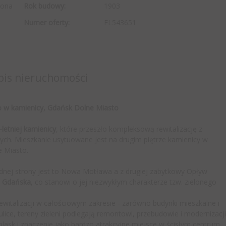
lona
Rok budowy:
1903
Numer oferty:
EL543651
pis nieruchomości
o w kamienicy, Gdańsk Dolne Miasto
letniej kamienicy
, które przeszło kompleksową rewitalizację z
ch. Mieszkanie usytuowane jest na drugim piętrze kamienicy w
e Miasto.
dnej strony jest to Nowa Motława a z drugiej zabytkowy Opływ
ci Gdańska
, co stanowi o jej niezwykłym charakterze tzw. zielonego
rewitalizacji w całościowym zakresie - zarówno budynki mieszkalne i
, ulice, tereny zieleni podlegają remontowi, przebudowie i modernizacji
blask i znaczenie jako bardzo atrakcyjne miejsce w ścisłym centrum