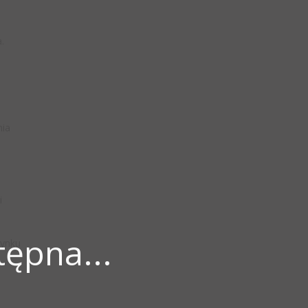
.
nia
i
ępna...
ynku