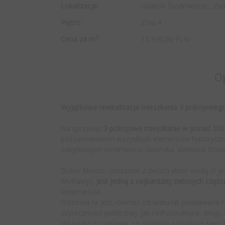
Lokalizacja:
Gdańsk Śródmieście , Zie
Piętro:
2 na 4
2
Cena za m
:
15 936,00 PLN
O
Wyjątkowa rewitalizacja mieszkania 3 pokojoweg
Na sprzedaż
3 pokojowe mieszkanie w ponad 100-
poszanowaniem wszystkich elementów historyczny
zabytkowym śródmieściu Gdańska, dzielnica Doln
Dolne Miasto, otoczone z dwóch stron wodą (z je
Motławy),
jest jedną z najbardziej zielonych częś
śródmieścia.
Dzielnica ta jest również od wielu lat poddawana 
użyteczności publicznej, jak i infrastruktura, drogi
Wszystko to sprawia, że dzielnica odzyskuje swój 