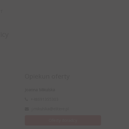
KT
icy
Opiekun oferty
Joanna Mikulska
+48691355303
j.mikulska@elitere.pl
Oferty doradcy