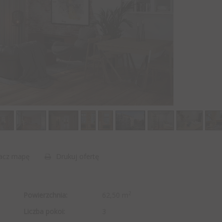
acz mapę
Drukuj ofertę
2
Powierzchnia:
62,50 m
Liczba pokoi:
3