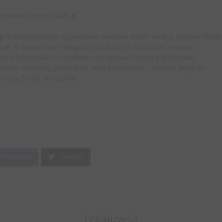
emontowy) wynosi
420 zł
i
, w bezpośrednim sąsiedztwie terenów zieleni wzdłuż Opływu Motł
kok. W spacerowej odległości od licznych zabytków, terenów
u pełna infrastruktura handlowo-usługowa. Dzielnica doskonale
nikacji miejskiej, przystanek SKM Śródmieście,10 minut drogi do
a trasę S7 do Warszawy.
Facebook
Twitter
Lokalizacja