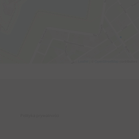
Leaflet
| ©
OpenStreetMap
contributors
Polityka prywatności